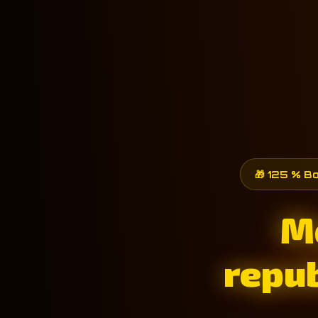
🎁 125 % B
M
repub