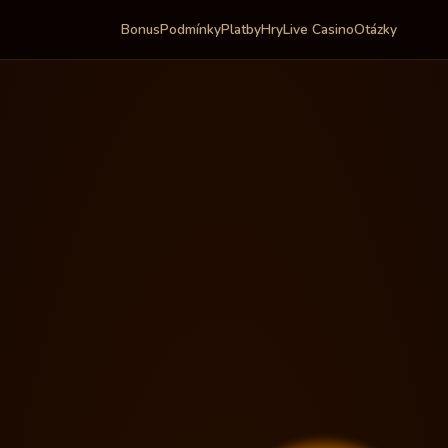
Bonus
Podmínky
Platby
Hry
Live Casino
Otázky